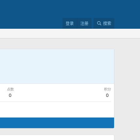
登录
注册
搜索
点数
积分
0
0