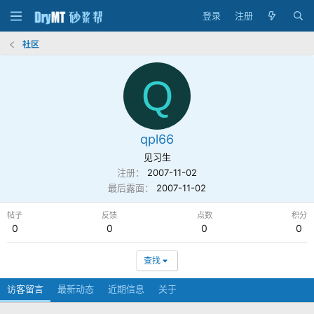
登录
注册
社区
Q
qpl66
见习生
注册
2007-11-02
最后露面
2007-11-02
帖子
反馈
点数
积分
0
0
0
0
查找
访客留言
最新动态
近期信息
关于