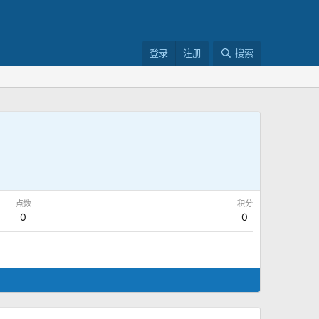
登录
注册
搜索
点数
积分
0
0