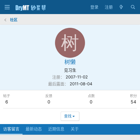
登录
注册
社区
树
树懒
见习生
注册
2007-11-02
最后露面
2011-08-04
帖子
反馈
点数
积分
6
0
0
54
查找
访客留言
最新动态
近期信息
关于