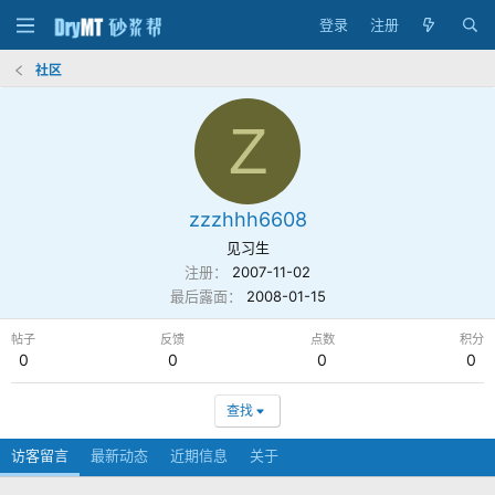
登录
注册
社区
Z
zzzhhh6608
见习生
注册
2007-11-02
最后露面
2008-01-15
帖子
反馈
点数
积分
0
0
0
0
查找
访客留言
最新动态
近期信息
关于