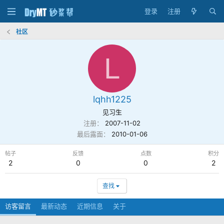
登录
注册
社区
L
lqhh1225
见习生
注册
2007-11-02
最后露面
2010-01-06
帖子
反馈
点数
积分
2
0
0
2
查找
访客留言
最新动态
近期信息
关于