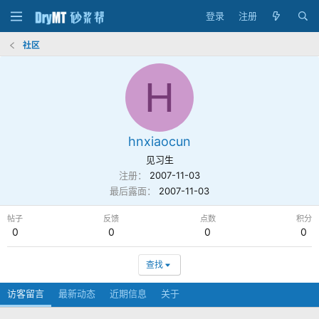
登录
注册
社区
H
hnxiaocun
见习生
注册
2007-11-03
最后露面
2007-11-03
帖子
反馈
点数
积分
0
0
0
0
查找
访客留言
最新动态
近期信息
关于