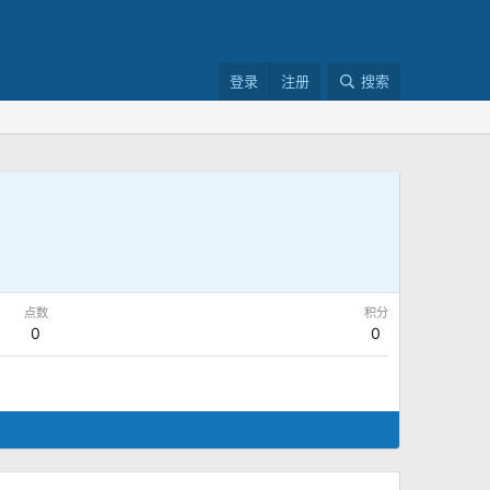
登录
注册
搜索
点数
积分
0
0