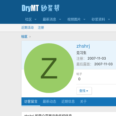
社区
最新消息
视频图片
砂浆资料
近期活动
注册
社区
zhshrj
见习生
Z
注册
2007-11-03
最后露面
2007-11-03
帖子
0
查找
访客留言
最新动态
近期信息
关于
zhshrj 的简介页面没有任何信息。