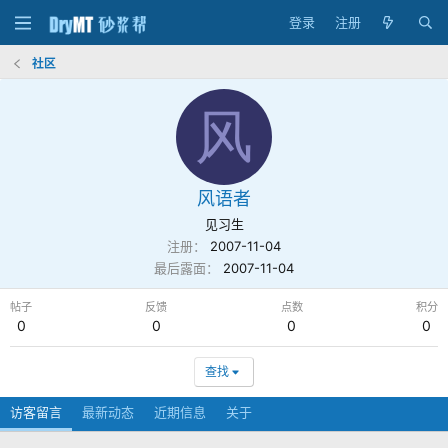
登录
注册
社区
风
风语者
见习生
注册
2007-11-04
最后露面
2007-11-04
帖子
反馈
点数
积分
0
0
0
0
查找
访客留言
最新动态
近期信息
关于