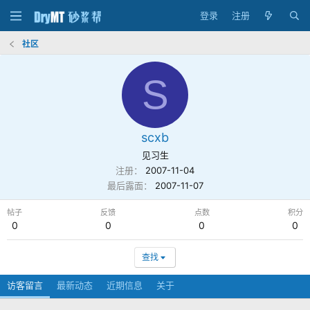
登录
注册
社区
S
scxb
见习生
注册
2007-11-04
最后露面
2007-11-07
帖子
反馈
点数
积分
0
0
0
0
查找
访客留言
最新动态
近期信息
关于