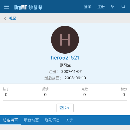
登录
注册
社区
H
hero521521
见习生
注册
2007-11-07
最后露面
2008-06-10
帖子
反馈
点数
积分
0
0
0
0
查找
访客留言
最新动态
近期信息
关于