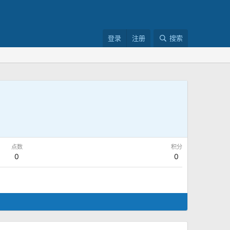
登录
注册
搜索
点数
积分
0
0