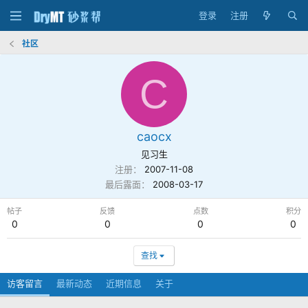
登录
注册
社区
C
caocx
见习生
注册
2007-11-08
最后露面
2008-03-17
帖子
反馈
点数
积分
0
0
0
0
查找
访客留言
最新动态
近期信息
关于