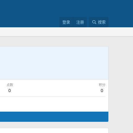
登录
注册
搜索
点数
积分
0
0