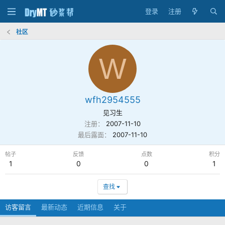
登录
注册
社区
W
wfh2954555
见习生
注册
2007-11-10
最后露面
2007-11-10
帖子
反馈
点数
积分
1
0
0
1
查找
访客留言
最新动态
近期信息
关于