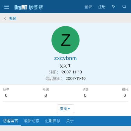
登录
注册
社区
Z
zxcvbnm
见习生
注册
2007-11-10
最后露面
2007-11-10
帖子
反馈
点数
积分
0
0
0
0
查找
访客留言
最新动态
近期信息
关于