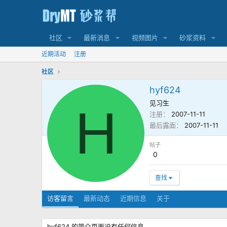
社区
最新消息
视频图片
砂浆资料
近期活动
注册
社区
hyf624
见习生
H
注册
2007-11-11
最后露面
2007-11-11
帖子
0
查找
访客留言
最新动态
近期信息
关于
hyf624 的简介页面没有任何信息。