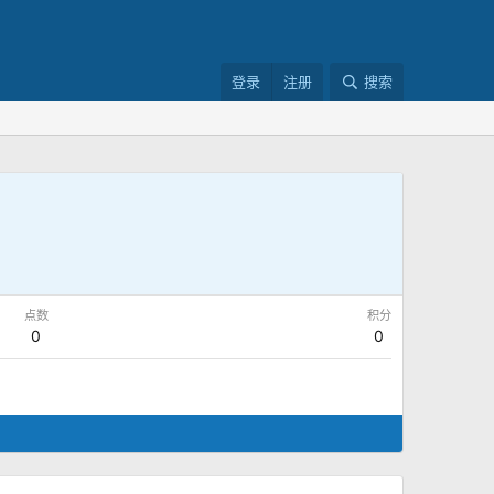
登录
注册
搜索
点数
积分
0
0