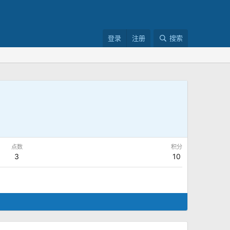
登录
注册
搜索
点数
积分
3
10