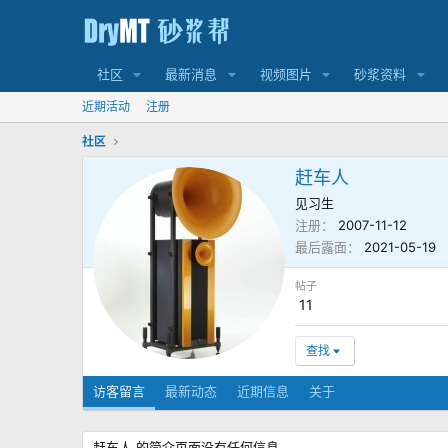
社区
最新消息
视频图片
砂浆资料
近期活动
注册
社区
赶车人
见习生
注册
2007-11-12
最后露面
2021-05-19
帖子
11
查找
访客留言
最新动态
近期信息
关于
赶车人 的简介页面没有任何信息。