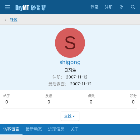
登录
注册
社区
S
shigong
见习生
注册
2007-11-12
最后露面
2007-11-12
帖子
反馈
点数
积分
0
0
0
0
查找
访客留言
最新动态
近期信息
关于