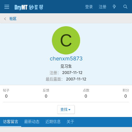
登录
注册
社区
C
chenxm5873
见习生
注册
2007-11-12
最后露面
2007-11-12
帖子
反馈
点数
积分
0
0
0
0
查找
访客留言
最新动态
近期信息
关于