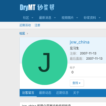
社区
最新消息
视频图片
砂浆资料
近期活动
注册
社区
jxw_china
见习生
J
注册
2007-11-13
最后露面
2007-11-13
帖子
0
查找
访客留言
最新动态
近期信息
关于
jxw_china 的简介页面没有任何信息。