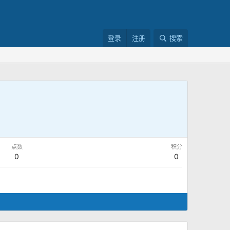
登录
注册
搜索
点数
积分
0
0