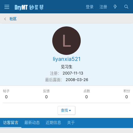
登录
注册
社区
L
liyanxia521
见习生
注册
2007-11-13
最后露面
2008-03-26
帖子
反馈
点数
积分
0
0
0
0
查找
访客留言
最新动态
近期信息
关于