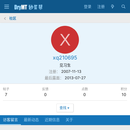
登录
注册
社区
X
xq210695
见习生
注册
2007-11-13
最后露面
2013-07-27
帖子
反馈
点数
积分
7
0
0
10
查找
访客留言
最新动态
近期信息
关于