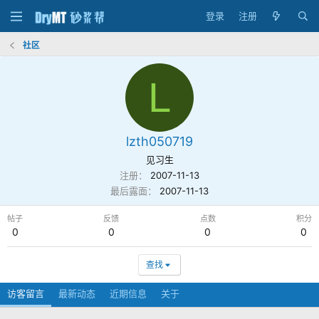
登录
注册
社区
L
lzth050719
见习生
注册
2007-11-13
最后露面
2007-11-13
帖子
反馈
点数
积分
0
0
0
0
查找
访客留言
最新动态
近期信息
关于