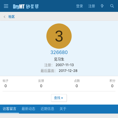
登录
注册
社区
3
326680
见习生
注册
2007-11-13
最后露面
2017-12-28
帖子
反馈
点数
积分
0
0
0
0
查找
访客留言
最新动态
近期信息
关于