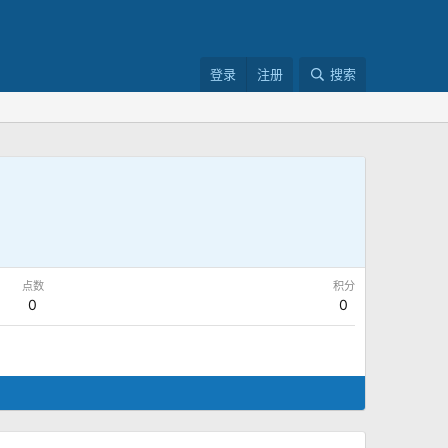
登录
注册
搜索
点数
积分
0
0