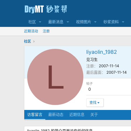
社区
最新消息
视频图片
砂浆资料
近期活动
注册
社区
liyaolin_1982
见习生
L
注册
2007-11-14
最后露面
2007-11-14
帖子
0
查找
访客留言
最新动态
近期信息
关于
liyaolin_1982 的简介页面没有任何信息。