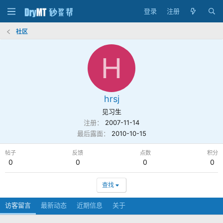
登录
注册
社区
H
hrsj
见习生
注册
2007-11-14
最后露面
2010-10-15
帖子
反馈
点数
积分
0
0
0
0
查找
访客留言
最新动态
近期信息
关于