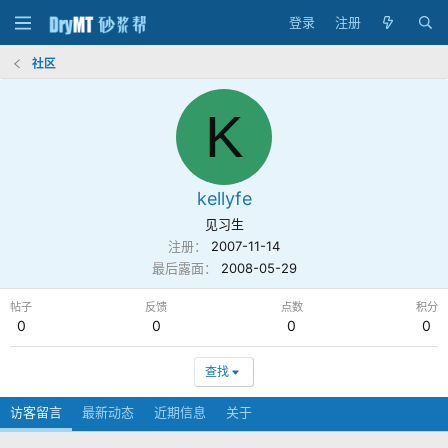
登录
注册
社区
K
kellyfe
见习生
注册
2007-11-14
最后露面
2008-05-29
帖子
反馈
点数
积分
0
0
0
0
查找
访客留言
最新动态
近期信息
关于