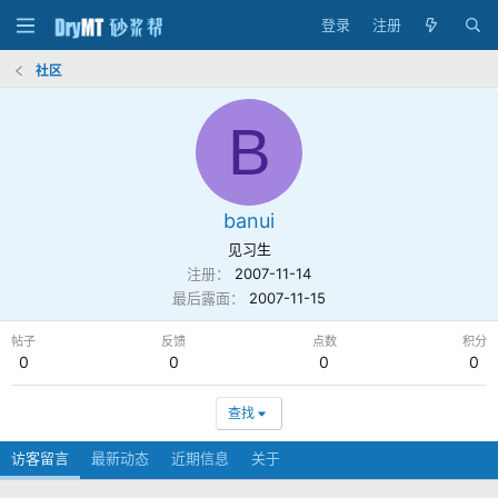
登录
注册
社区
B
banui
见习生
注册
2007-11-14
最后露面
2007-11-15
帖子
反馈
点数
积分
0
0
0
0
查找
访客留言
最新动态
近期信息
关于