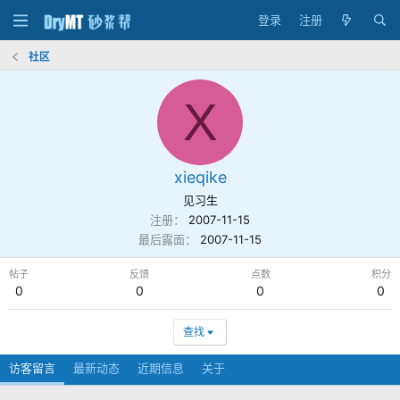
登录
注册
社区
X
xieqike
见习生
注册
2007-11-15
最后露面
2007-11-15
帖子
反馈
点数
积分
0
0
0
0
查找
访客留言
最新动态
近期信息
关于