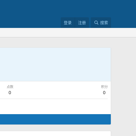
登录
注册
搜索
点数
积分
0
0