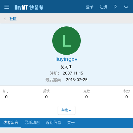
登录
注册
社区
L
liuyingxv
见习生
注册
2007-11-15
最后露面
2018-07-25
帖子
反馈
点数
积分
0
0
0
0
查找
访客留言
最新动态
近期信息
关于