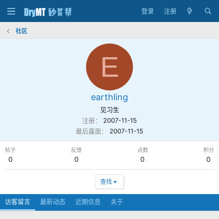
登录
注册
社区
E
earthling
见习生
注册
2007-11-15
最后露面
2007-11-15
帖子
反馈
点数
积分
0
0
0
0
查找
访客留言
最新动态
近期信息
关于