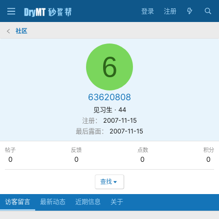
登录
注册
社区
6
63620808
见习生
·
44
注册
2007-11-15
最后露面
2007-11-15
帖子
反馈
点数
积分
0
0
0
0
查找
访客留言
最新动态
近期信息
关于