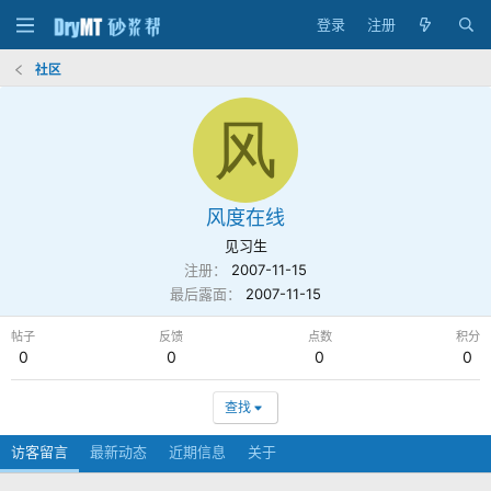
登录
注册
社区
风
风度在线
见习生
注册
2007-11-15
最后露面
2007-11-15
帖子
反馈
点数
积分
0
0
0
0
查找
访客留言
最新动态
近期信息
关于