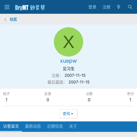
登录
注册
社区
X
xuepw
见习生
注册
2007-11-15
最后露面
2007-11-15
帖子
反馈
点数
积分
1
0
0
1
查找
访客留言
最新动态
近期信息
关于