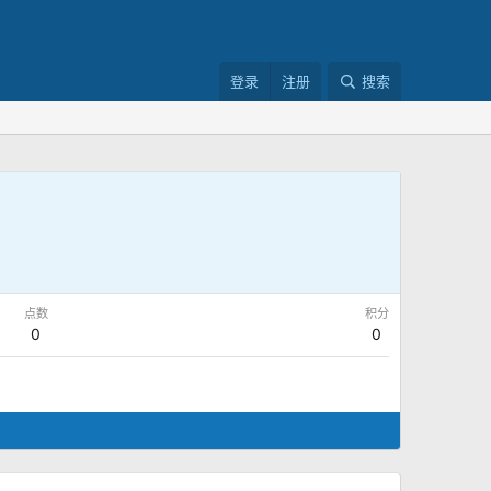
登录
注册
搜索
点数
积分
0
0