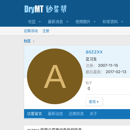
社区
最新消息
视频图片
砂浆资料
近期活动
注册
社区
aszzxx
见习生
A
注册
2007-11-15
最后露面
2017-02-13
帖子
0
查找
访客留言
最新动态
近期信息
关于
aszzxx 的简介页面没有任何信息。