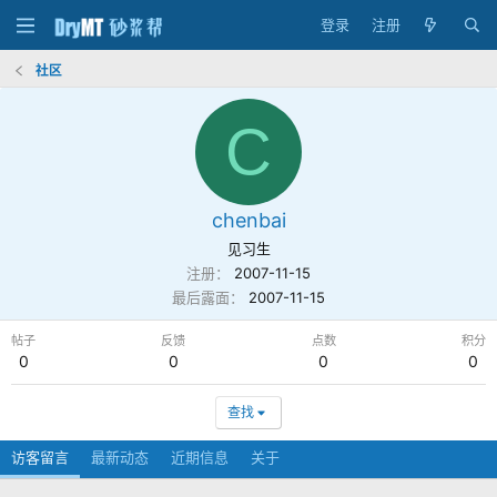
登录
注册
社区
C
chenbai
见习生
注册
2007-11-15
最后露面
2007-11-15
帖子
反馈
点数
积分
0
0
0
0
查找
访客留言
最新动态
近期信息
关于