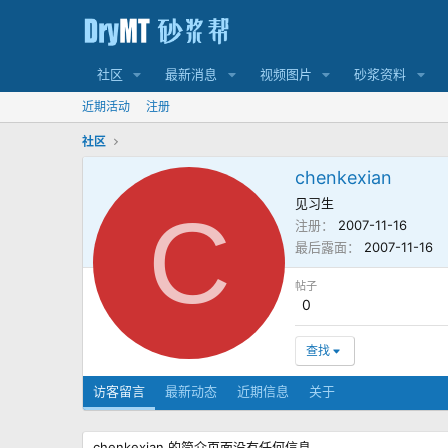
社区
最新消息
视频图片
砂浆资料
近期活动
注册
社区
chenkexian
见习生
C
注册
2007-11-16
最后露面
2007-11-16
帖子
0
查找
访客留言
最新动态
近期信息
关于
chenkexian 的简介页面没有任何信息。