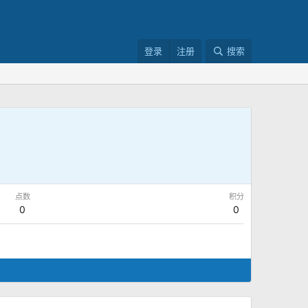
登录
注册
搜索
点数
积分
0
0