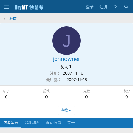
登录
注册
社区
J
johnowner
见习生
注册
2007-11-16
最后露面
2007-11-16
帖子
反馈
点数
积分
0
0
0
0
查找
访客留言
最新动态
近期信息
关于