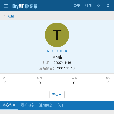
登录
注册
社区
T
tianjinmiao
见习生
注册
2007-11-16
最后露面
2007-11-16
帖子
反馈
点数
积分
0
0
0
0
查找
访客留言
最新动态
近期信息
关于