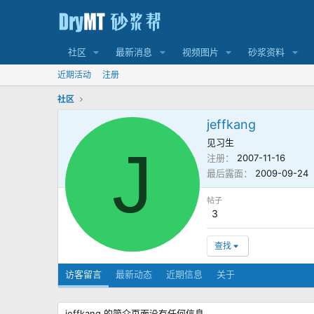
社区
最新消息
视频图片
砂浆资料
近期活动
注册
社区
jeffkang
见习生
J
注册
2007-11-16
最后露面
2009-09-24
帖子
3
查找
访客留言
最新动态
近期信息
关于
jeffkang 的简介页面没有任何信息。