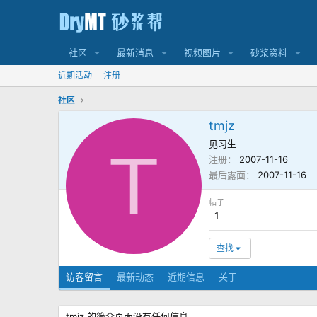
社区
最新消息
视频图片
砂浆资料
近期活动
注册
社区
tmjz
见习生
T
注册
2007-11-16
最后露面
2007-11-16
帖子
1
查找
访客留言
最新动态
近期信息
关于
tmjz 的简介页面没有任何信息。