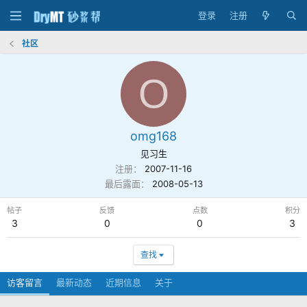
登录
注册
社区
O
omg168
见习生
注册
2007-11-16
最后露面
2008-05-13
帖子
反馈
点数
积分
3
0
0
3
查找
访客留言
最新动态
近期信息
关于