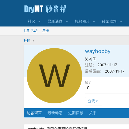
社区
最新消息
视频图片
砂浆资料
近期活动
注册
社区
wayhobby
见习生
W
注册
2007-11-17
最后露面
2007-11-17
帖子
0
查找
访客留言
最新动态
近期信息
关于
wayhobby 的简介页面没有任何信息。