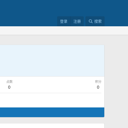
登录
注册
搜索
点数
积分
0
0