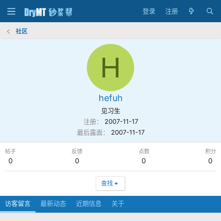
登录
注册
社区
H
hefuh
见习生
注册
2007-11-17
最后露面
2007-11-17
帖子
反馈
点数
积分
0
0
0
0
查找
访客留言
最新动态
近期信息
关于