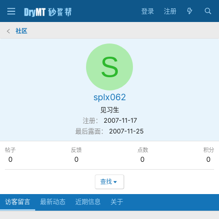
登录
注册
社区
S
splx062
见习生
注册
2007-11-17
最后露面
2007-11-25
帖子
反馈
点数
积分
0
0
0
0
查找
访客留言
最新动态
近期信息
关于