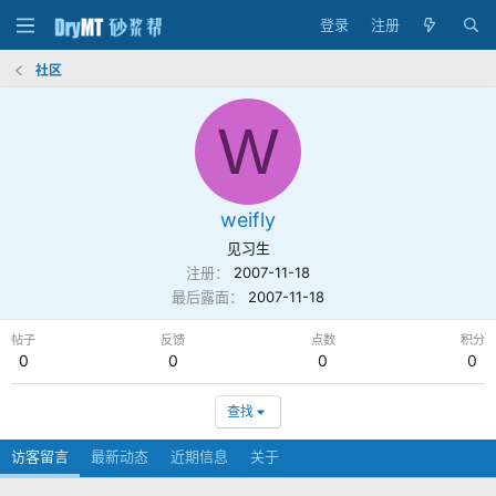
登录
注册
社区
W
weifly
见习生
注册
2007-11-18
最后露面
2007-11-18
帖子
反馈
点数
积分
0
0
0
0
查找
访客留言
最新动态
近期信息
关于