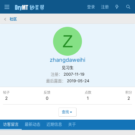
登录
注册
社区
Z
zhangdaweihi
见习生
注册
2007-11-19
最后露面
2019-05-24
帖子
反馈
点数
积分
2
0
1
2
查找
访客留言
最新动态
近期信息
关于