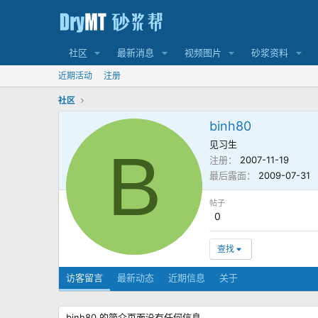
社区
最新消息
视频图片
砂浆资料
近期活动
注册
社区
binh80
见习生
B
注册
2007-11-19
最后露面
2009-07-31
帖子
0
查找
访客留言
最新动态
近期信息
关于
binh80 的简介页面没有任何信息。