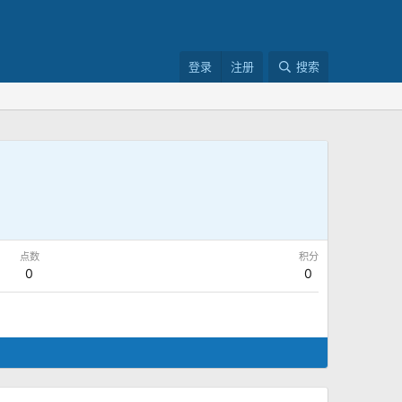
登录
注册
搜索
点数
积分
0
0